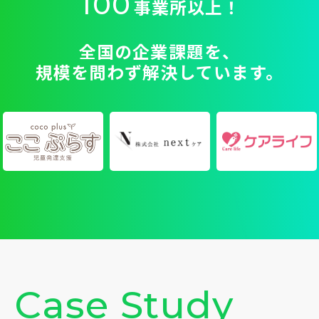
100
事業所以上！
全国の企業課題を、
規模を問わず解決しています。
C
a
s
e
S
t
u
d
y