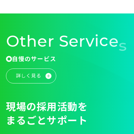
O
t
h
e
r
S
e
r
v
i
c
e
s
自慢のサービス
詳しく見る
現場の採用活動を
まるごとサポート