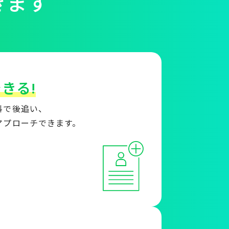
きます
。
きる!
料で後追い、
アプローチできます。