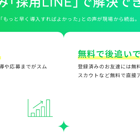
み「採用LINE」で
解決で
「もっと早く導入すればよかった」との声が
現場から続出
!
無料で後追いで
導や応募までがスム
登録済みのお友達には無
スカウトなど無料で直接