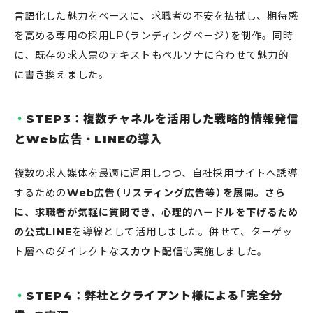
言語化した魅力をベースに、求職者の不安を払拭し、期待感
を高める専用の採用LP（ランディングページ）を制作。同時
に、既存の求人票のテキストもペルソナに合わせて魅力的
に書き換えました。
STEP3：複数チャネルを活用した戦略的情報発信
とWeb広告・LINEの導入
複数の求人媒体を最適に運用しつつ、自社採用サイトへ誘導
するための
Web広告（リスティング広告等）を展開。さら
に、求職者が気軽に質問でき、心理的ハードルを下げるため
の公式LINE
を導線として活用しました。併せて、ターゲッ
ト層へのダイレクトな
スカウト配信
も実施しました。
STEP4：弊社とクライアント様による「完全分