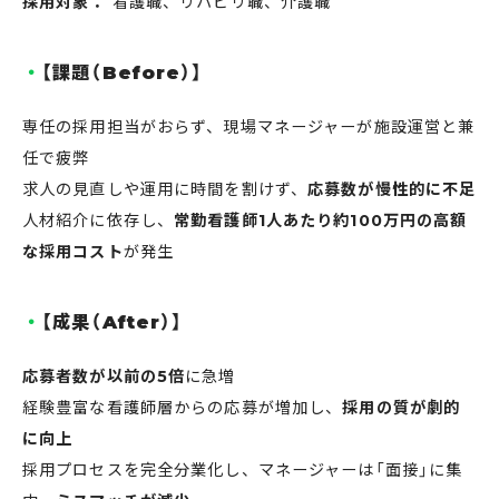
採用対象：
看護職、リハビリ職、介護職
【課題（Before）】
専任の採用担当がおらず、現場マネージャーが施設運営と兼
任で疲弊
求人の見直しや運用に時間を割けず、
応募数が慢性的に不足
人材紹介に依存し、
常勤看護師1人あたり約100万円の高額
な採用コスト
が発生
【成果（After）】
応募者数が以前の5倍
に急増
経験豊富な看護師層からの応募が増加し、
採用の質が劇的
に向上
採用プロセスを完全分業化し、マネージャーは「面接」に集